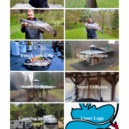
Lachsforelle
Forelle
Frisch vom Grill
Neuer Grillplatz
Neuer Grillplatz
Neuer Grillplatz
Camping am Teich
Unser Logo