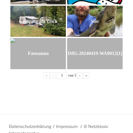
Camping am Teich
Stör
Fasssauna
IMG-20240419-WA0012[1]
«
‹
von
5
›
»
Datenschutzerklärung
Impressum
© Netzklusiv