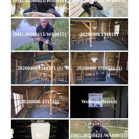
IMG-20260413-WA00161
IMG-20260413-WA00131
IMG-20260413-WA00151
20260406 1518191
20260406 1518271 (1)
20260406 1518521 (1)
20260406 1517221
Wellness-Bereich
WC
IMG-20220421-WA0005[1]